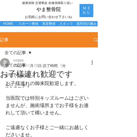
​健康保険 交通事故 各種保険取り扱い
ME
​やま整骨院
NU
お気軽にお問い合わせ下さいね
HOME
スポーツ整体
美容整体
スタッフ
箇所別の痛み
記事
全ての記事
onipta
全ての記事
2022年11月10日
読了時間: 1分
お子様連れ歓迎です
今すぐ始める
お子様連れの御来院歓迎します。
コミュニティ
当医院では特別キッズルームはござい
ませんが、施術場所までお子様をお連
れして頂いて構いません。
ご遠慮なくお子様とご一緒にお越しく
ださいませ。