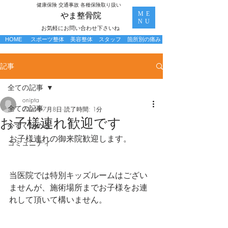
​健康保険 交通事故 各種保険取り扱い
ME
​やま整骨院
NU
お気軽にお問い合わせ下さいね
HOME
スポーツ整体
美容整体
スタッフ
箇所別の痛み
記事
全ての記事
onipta
全ての記事
2024年7月8日
読了時間: 1分
お子様連れ歓迎です
今すぐ始める
お子様連れの御来院歓迎します。
コミュニティ
当医院では特別キッズルームはござい
ませんが、施術場所までお子様をお連
れして頂いて構いません。