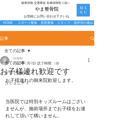
​健康保険 交通事故 各種保険取り扱い
ME
​やま整骨院
NU
お気軽にお問い合わせ下さいね
HOME
スポーツ整体
美容整体
スタッフ
箇所別の痛み
記事
全ての記事
onipta
全ての記事
2025年1月9日
読了時間: 1分
お子様連れ歓迎です
今すぐ始める
お子様連れの御来院歓迎します。
コミュニティ
当医院では特別キッズルームはござい
ませんが、施術場所までお子様をお連
れして頂いて構いません。