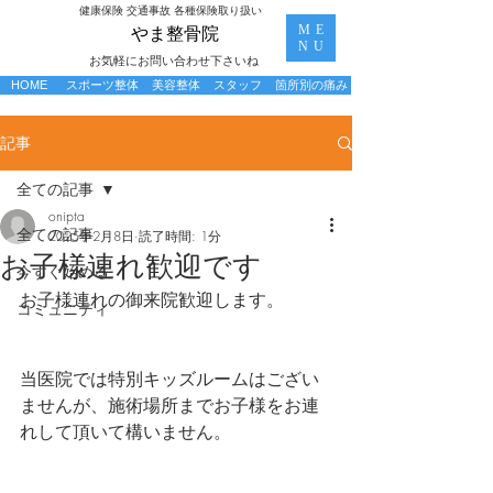
​健康保険 交通事故 各種保険取り扱い
ME
​やま整骨院
NU
お気軽にお問い合わせ下さいね
HOME
スポーツ整体
美容整体
スタッフ
箇所別の痛み
記事
全ての記事
onipta
全ての記事
2025年2月8日
読了時間: 1分
お子様連れ歓迎です
今すぐ始める
お子様連れの御来院歓迎します。
コミュニティ
当医院では特別キッズルームはござい
ませんが、施術場所までお子様をお連
れして頂いて構いません。