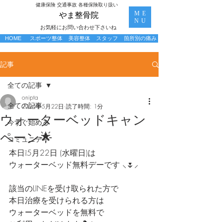
​健康保険 交通事故 各種保険取り扱い
ME
​やま整骨院
NU
お気軽にお問い合わせ下さいね
HOME
スポーツ整体
美容整体
スタッフ
箇所別の痛み
記事
全ての記事
onipta
全ての記事
2024年5月22日
読了時間: 1分
ウォーターベッドキャン
今すぐ始める
ペーン🌟
コミュニティ
本日❕5月22日 (水曜日)は
ウォーターベッド無料デーです ⸜🌷︎⸝‍
該当のLINEを受け取られた方で
本日治療を受けられる方は
ウォーターベッドを無料で