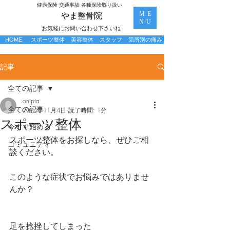
​健康保険 交通事故 各種保険取り扱い
ME
​やま整骨院
NU
お気軽にお問い合わせ下さいね
HOME
スポーツ整体
美容整体
スタッフ
箇所別の痛み
記事
全ての記事
onipta
全ての記事
2024年11月4日
読了時間: 1分
スポーツ整体
今すぐ始める
スポーツ整体をお探しなら、ぜひご相
コミュニティ
談ください。
このような症状でお悩みではありませ
んか？
足を捻挫してしまった