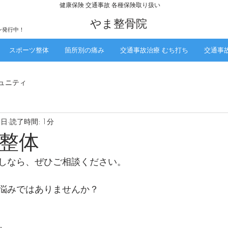
​健康保険 交通事故 各種保険取り扱い
​やま整骨院
ン発行中！
スポーツ整体
箇所別の痛み
交通事故治療 むち打ち
交通事
ュニティ
6日
読了時間: 1分
整体
しなら、ぜひご相談ください。
悩みではありませんか？