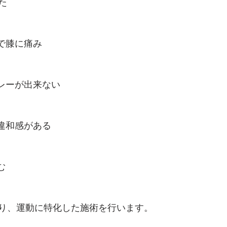
た
で膝に痛み
プレーが出来ない
に違和感がある　
む　
り、運動に特化した施術を行います。