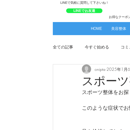
​LINEで気軽に質問して下さいね！
LINEでお友達
お得なクーポ
HOME
美容整体
全ての記事
今すぐ始める
コミ
onipta
2025年1月
スポーツ
スポーツ整体をお探
このような症状でお