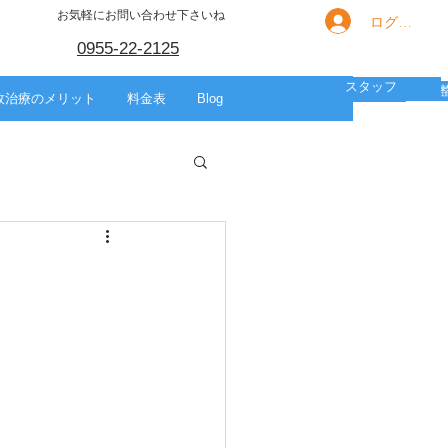
お気軽にお問い合わせ下さいね
ログイン
0955-22-2125
スタッフ
箇所別の痛み
HOME
スポーツ
美容整体
故治療のメリット
料金表
Blog