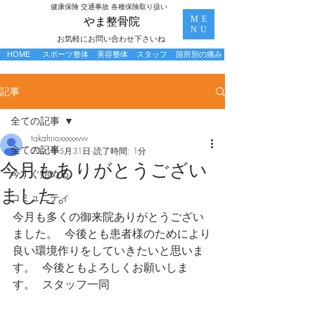
​健康保険 交通事故 各種保険取り扱い
ME
​やま整骨院
NU
お気軽にお問い合わせ下さいね
HOME
スポーツ整体
美容整体
スタッフ
箇所別の痛み
記事
全ての記事
takahiroxxxxxvvv
全ての記事
2021年5月31日
読了時間: 1分
今月もありがとうござい
今すぐ始める
ました。
コミュニティ
今月も多くの御来院ありがとうござい
ました。  今後とも患者様のためにより
良い環境作りをしていきたいと思いま
す。  今後ともよろしくお願いしま
す。  スタッフ一同 