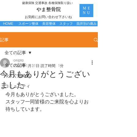
​健康保険 交通事故 各種保険取り扱い
ME
​やま整骨院
NU
お気軽にお問い合わせ下さいね
HOME
スポーツ整体
美容整体
スタッフ
箇所別の痛み
記事
全ての記事
onipta
全ての記事
2023年1月31日
読了時間: 1分
今月もありがとうござい
今すぐ始める
ました
コミュニティ
今月もありがとうございました。
スタッフ一同皆様のご来院を心よりお
待ちしています。