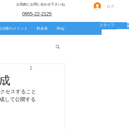
お気軽にお問い合わせ下さいね
ログイン
0955-22-2125
スタッフ
箇所別の痛み
HOME
スポーツ
美容整体
故治療のメリット
料金表
Blog
成
アクセスすること
成して公開する