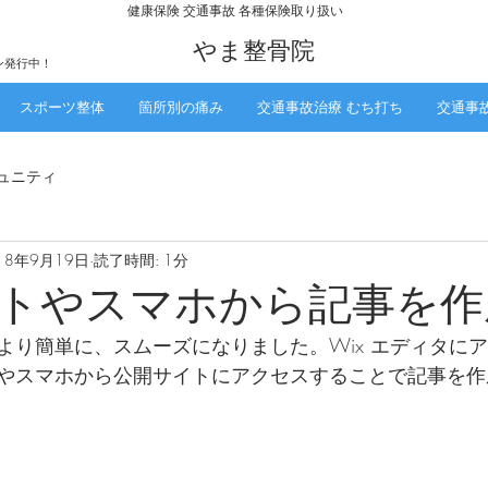
​健康保険 交通事故 各種保険取り扱い
​やま整骨院
ン発行中！
スポーツ整体
箇所別の痛み
交通事故治療 むち打ち
交通事
ュニティ
18年9月19日
読了時間: 1分
トやスマホから記事を作
より簡単に、スムーズになりました。Wix エディタに
やスマホから公開サイトにアクセスすることで記事を作