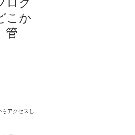
ブログ
どこか
、管
からアクセスし