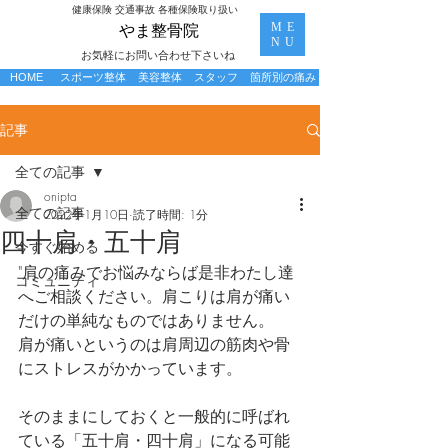
​健康保険 交通事故 各種保険取り扱い
ME
​やま整骨院
NU
お気軽にお問い合わせ下さいね
HOME
スポーツ整体
美容整体
スタッフ
箇所別の痛み
記事
全ての記事
onipta
全ての記事
2022年1月10日
読了時間: 1分
四十肩・五十肩
今すぐ始める
"肩の痛みでお悩みならば是非わたし達
コミュニティ
へご相談ください。肩こりは肩が痛い
だけの単純なものではありません。
肩が痛いというのは肩周辺の筋肉や骨
にストレスがかかっています。
そのままにしておくと一般的に呼ばれ
ている「五十肩・四十肩」になる可能