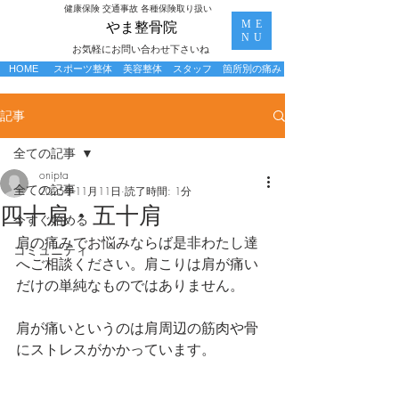
​健康保険 交通事故 各種保険取り扱い
ME
​やま整骨院
NU
お気軽にお問い合わせ下さいね
HOME
スポーツ整体
美容整体
スタッフ
箇所別の痛み
記事
全ての記事
onipta
全ての記事
2025年11月11日
読了時間: 1分
四十肩・五十肩
今すぐ始める
肩の痛みでお悩みならば是非わたし達
コミュニティ
へご相談ください。肩こりは肩が痛い
だけの単純なものではありません。
肩が痛いというのは肩周辺の筋肉や骨
にストレスがかかっています。