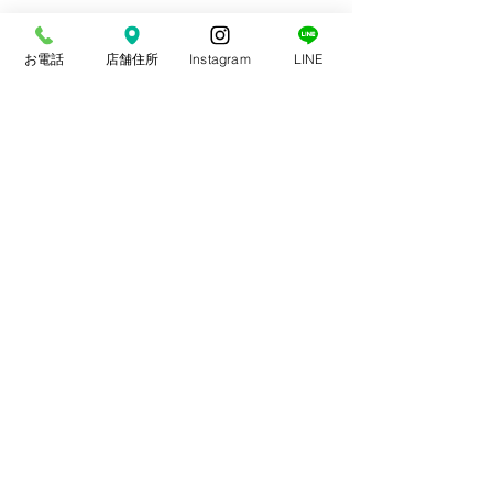
お電話
店舗住所
Instagram
LINE
コメント
スポーツ整体
交通事故治療
コメントを追加…
やま整骨院