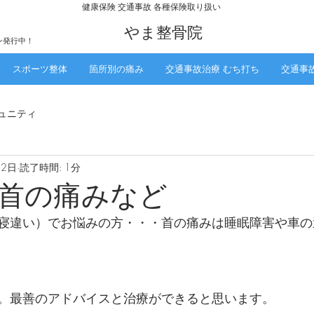
​健康保険 交通事故 各種保険取り扱い
​やま整骨院
ン発行中！
スポーツ整体
箇所別の痛み
交通事故治療 むち打ち
交通事
ュニティ
22日
読了時間: 1分
首の痛みなど
寝違い）でお悩みの方・・・首の痛みは睡眠障害や車の
。最善のアドバイスと治療ができると思います。