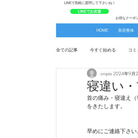
​LINEで気軽に質問して下さいね！
LINEでお友達
お得なクーポ
HOME
美容整体
全ての記事
今すぐ始める
コミ
onipta
2024年9月
寝違い・
首の痛み・寝違え（
をきたします。
早めにご連絡下さい