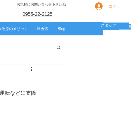
お気軽にお問い合わせ下さいね
ログイン
0955-22-2125
スタッフ
箇所別の痛み
HOME
スポーツ
美容整体
故治療のメリット
料金表
Blog
運転などに支障