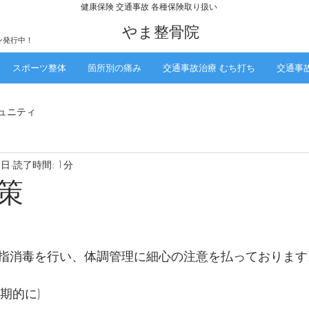
​健康保険 交通事故 各種保険取り扱い
​やま整骨院
ン発行中！
スポーツ整体
箇所別の痛み
交通事故治療 むち打ち
交通事
ュニティ
1日
読了時間: 1分
策
指消毒を行い、体調管理に細心の注意を払っております
期的に)