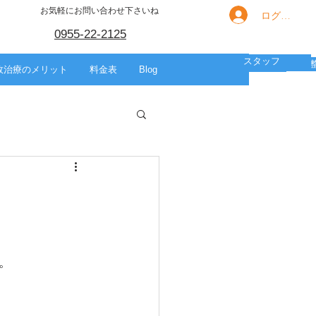
お気軽にお問い合わせ下さいね
ログイン
0955-22-2125
スタッフ
箇所別の痛み
HOME
スポーツ
美容整体
故治療のメリット
料金表
Blog
。