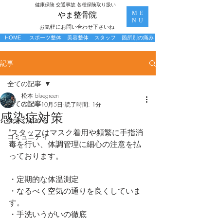
​健康保険 交通事故 各種保険取り扱い
ME
​やま整骨院
NU
お気軽にお問い合わせ下さいね
HOME
スポーツ整体
美容整体
スタッフ
箇所別の痛み
記事
全ての記事
松本 bluegreen
全ての記事
2020年10月5日
読了時間: 1分
感染症対策
今すぐ始める
"スタッフはマスク着用や頻繁に手指消
コミュニティ
毒を行い、体調管理に細心の注意を払
っております。
・定期的な体温測定
・なるべく空気の通りを良くしていま
す。
・手洗いうがいの徹底