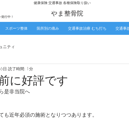
​健康保険 交通事故 各種保険取り扱い
​やま整骨院
ン発行中！
スポーツ整体
箇所別の痛み
交通事故治療 むち打ち
交通事
ュニティ
26日
読了時間: 1分
前に好評です
ら是非当院へ
ても近年必須の施術となりつつあります。