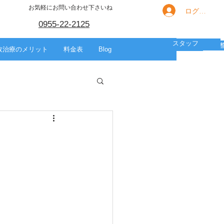
お気軽にお問い合わせ下さいね
ログイン
0955-22-2125
スタッフ
箇所別の痛み
HOME
スポーツ
美容整体
故治療のメリット
料金表
Blog