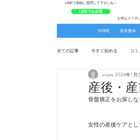
​LINEで気軽に質問して下さいね！
LINEでお友達
お得なクーポ
HOME
美容整体
全ての記事
今すぐ始める
コミ
onipta
2024年1月
産後・産
骨盤矯正をお探しな
女性の産後ケアとし