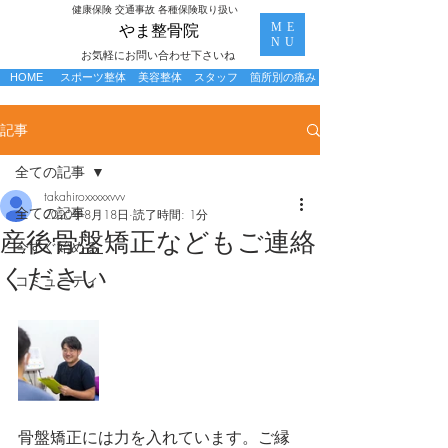
​健康保険 交通事故 各種保険取り扱い
ME
​やま整骨院
NU
お気軽にお問い合わせ下さいね
HOME
スポーツ整体
美容整体
スタッフ
箇所別の痛み
記事
全ての記事
takahiroxxxxxvvv
全ての記事
2020年8月18日
読了時間: 1分
産後骨盤矯正などもご連絡
今すぐ始める
ください
コミュニティ
骨盤矯正には力を入れています。ご縁