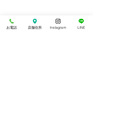
お電話
店舗住所
Instagram
LINE
コメント
スポーツ整体
交通事故治療
コメントを追加…
やま整骨院
平日 9〜20時(13〜15時休憩)
土曜 9〜14時
​休日 日・祝祭日・年末年始
​〒848-0035
佐賀県伊万里市二里町大里乙２００