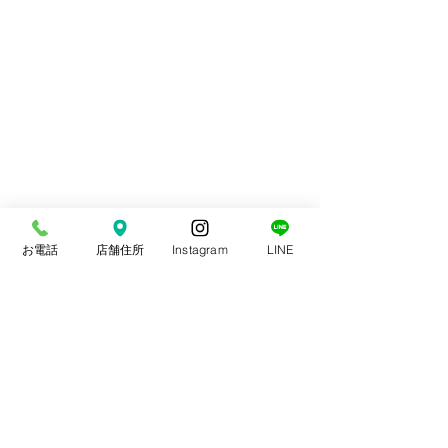
お電話
店舗住所
Instagram
LINE
コメント
スポーツ整体
本日は通常通り診療中