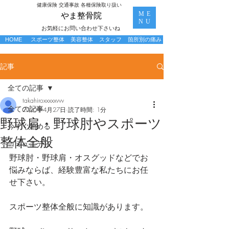
​健康保険 交通事故 各種保険取り扱い
ME
​やま整骨院
NU
お気軽にお問い合わせ下さいね
HOME
スポーツ整体
美容整体
スタッフ
箇所別の痛み
記事
全ての記事
takahiroxxxxxvvv
全ての記事
2020年4月27日
読了時間: 1分
野球肩・野球肘やスポーツ
今すぐ始める
整体全般
コミュニティ
野球肘・野球肩・オスグッドなどでお
悩みならば、経験豊富な私たちにお任
せ下さい。
スポーツ整体全般に知識があります。