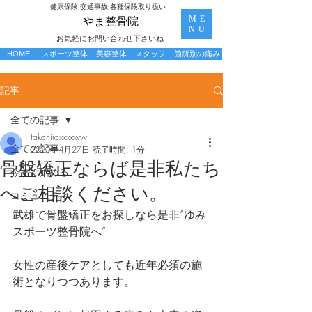
​健康保険 交通事故 各種保険取り扱い
ME
​やま整骨院
NU
お気軽にお問い合わせ下さいね
HOME
スポーツ整体
美容整体
スタッフ
箇所別の痛み
記事
全ての記事
takahiroxxxxxvvv
全ての記事
2020年4月27日
読了時間: 1分
骨盤矯正ならば是非私たち
今すぐ始める
へご相談ください。
コミュニティ
武雄で骨盤矯正をお探しなら是非“ゆみ
スポーツ整骨院へ”
女性の産後ケアとしても近年必須の施
術となりつつあります。