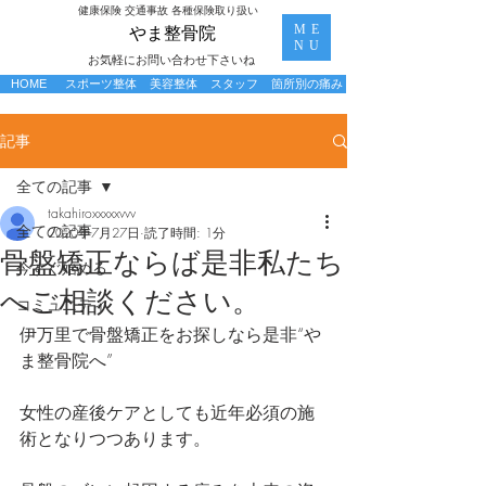
​健康保険 交通事故 各種保険取り扱い
ME
​やま整骨院
NU
お気軽にお問い合わせ下さいね
HOME
スポーツ整体
美容整体
スタッフ
箇所別の痛み
記事
全ての記事
takahiroxxxxxvvv
全ての記事
2020年7月27日
読了時間: 1分
骨盤矯正ならば是非私たち
今すぐ始める
へご相談ください。
コミュニティ
伊万里で骨盤矯正をお探しなら是非“や
ま整骨院へ”
女性の産後ケアとしても近年必須の施
術となりつつあります。