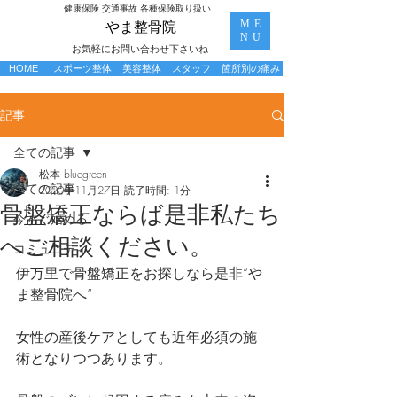
​健康保険 交通事故 各種保険取り扱い
ME
​やま整骨院
NU
お気軽にお問い合わせ下さいね
HOME
スポーツ整体
美容整体
スタッフ
箇所別の痛み
記事
全ての記事
松本 bluegreen
全ての記事
2020年11月27日
読了時間: 1分
骨盤矯正ならば是非私たち
今すぐ始める
へご相談ください。
コミュニティ
伊万里で骨盤矯正をお探しなら是非“や
ま整骨院へ”
女性の産後ケアとしても近年必須の施
術となりつつあります。