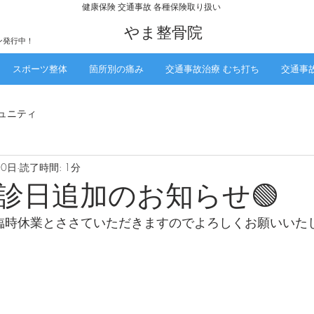
​健康保険 交通事故 各種保険取り扱い
​やま整骨院
ン発行中！
スポーツ整体
箇所別の痛み
交通事故治療 むち打ち
交通事
ュニティ
10日
読了時間: 1分
休診日追加のお知らせ🟢
時休業とささていただきますのでよろしくお願いいたします