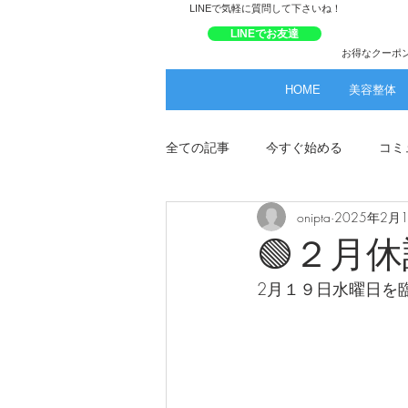
​LINEで気軽に質問して下さいね！
LINEでお友達
お得なクーポ
HOME
美容整体
全ての記事
今すぐ始める
コミ
onipta
2025年2月
🟢２月
2月１９日水曜日を臨