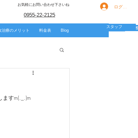
お気軽にお問い合わせ下さいね
ログイン
0955-22-2125
スタッフ
箇所別の痛み
HOME
スポーツ
美容整体
故治療のメリット
料金表
Blog
m(._.)m