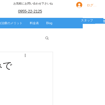
お気軽にお問い合わせ下さいね
ログイン
0955-22-2125
スタッフ
箇所別の痛み
HOME
スポーツ
美容整体
故治療のメリット
料金表
Blog
みで