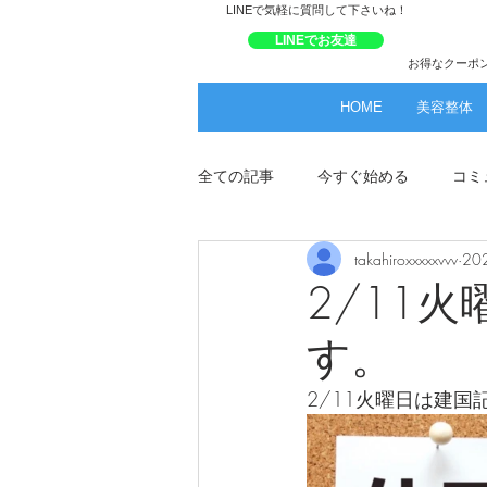
​LINEで気軽に質問して下さいね！
LINEでお友達
お得なクーポ
HOME
美容整体
全ての記事
今すぐ始める
コミ
takahiroxxxxxvvv
20
2/11
す。
2/11火曜日は建