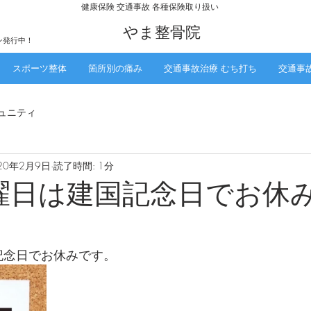
​健康保険 交通事故 各種保険取り扱い
​やま整骨院
ン発行中！
スポーツ整体
箇所別の痛み
交通事故治療 むち打ち
交通事
ュニティ
20年2月9日
読了時間: 1分
火曜日は建国記念日でお休
国記念日でお休みです。