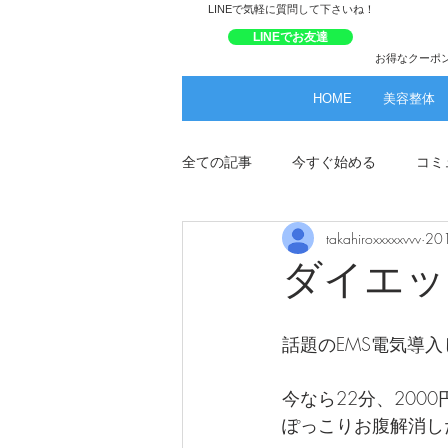
​LINEで気軽に質問して下さいね！
LINEでお友達
お得なクーポ
HOME
美容整体
全ての記事
今すぐ始める
コミ
takahiroxxxxxvvv
20
ダイエッ
話題のEMS電気導入
今なら22分、200
ぽっこりお腹解消し