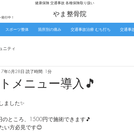
​健康保険 交通事故 各種保険取り扱い
​やま整骨院
ン発行中！
スポーツ整体
箇所別の痛み
交通事故治療 むち打ち
交通事
ュニティ
17年6月28日
読了時間: 1分
トメニュー導入🎵
しました✨
0円のところ、1500円で施術できます🎵
たい方必見です😊