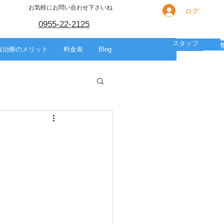
お気軽にお問い合わせ下さいね
ログイン
0955-22-2125
スタッフ
箇所別の痛み
HOME
スポーツ
美容整体
故治療のメリット
料金表
Blog