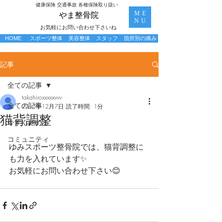
​健康保険 交通事故 各種保険取り扱い
ME
​やま整骨院
NU
お気軽にお問い合わせ下さいね
HOME
スポーツ整体
美容整体
スタッフ
箇所別の痛み
記事
全ての記事
takahiroxxxxxvvv
全ての記事
2017年12月7日
読了時間: 1分
猫背調整
今すぐ始める
コミュニティ
ゆみスポーツ整骨院では、猫背調整に
も力を入れています✨
お気軽にお問い合わせ下さい😊