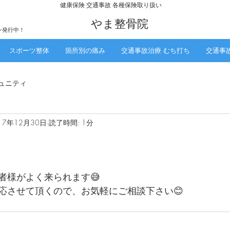
​健康保険 交通事故 各種保険取り扱い
​やま整骨院
ン発行中！
スポーツ整体
箇所別の痛み
交通事故治療 むち打ち
交通事
ュニティ
17年12月30日
読了時間: 1分
者様がよく来られます😅
応させて頂くので、お気軽にご相談下さい😊