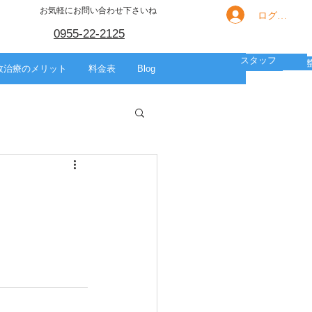
お気軽にお問い合わせ下さいね
ログイン
0955-22-2125
スタッフ
箇所別の痛み
HOME
スポーツ
美容整体
故治療のメリット
料金表
Blog