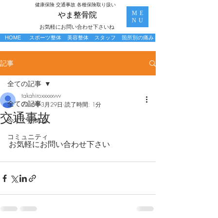
​健康保険 交通事故 各種保険取り扱い
ME
​やま整骨院
NU
お気軽にお問い合わせ下さいね
HOME
スポーツ整体
美容整体
スタッフ
箇所別の痛み
記事
全ての記事
takahiroxxxxxvvv
全ての記事
2018年3月29日
読了時間: 1分
交通事故
今すぐ始める
コミュニティ
お気軽にお問い合わせ下さい