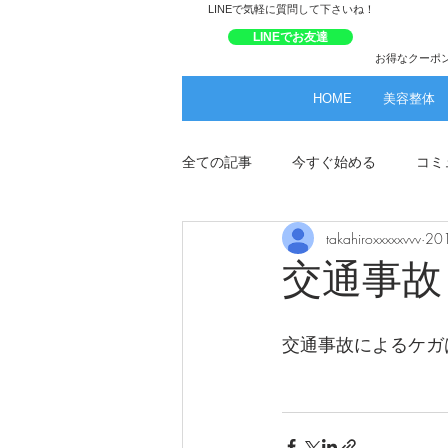
​LINEで気軽に質問して下さいね！
LINEでお友達
お得なクーポ
HOME
美容整体
全ての記事
今すぐ始める
コミ
takahiroxxxxxvvv
20
交通事故
交通事故によるケガ