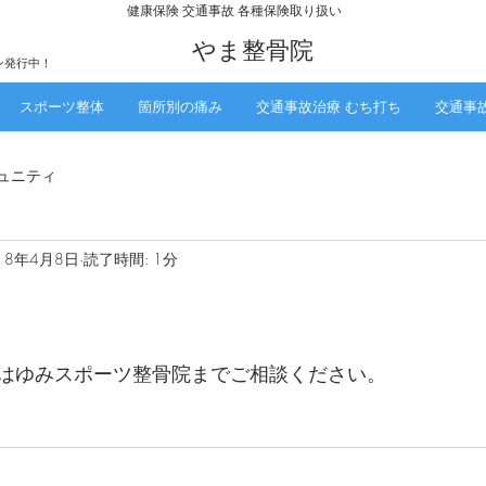
​健康保険 交通事故 各種保険取り扱い
​やま整骨院
ン発行中！
スポーツ整体
箇所別の痛み
交通事故治療 むち打ち
交通事
ュニティ
18年4月8日
読了時間: 1分
はゆみスポーツ整骨院までご相談ください。