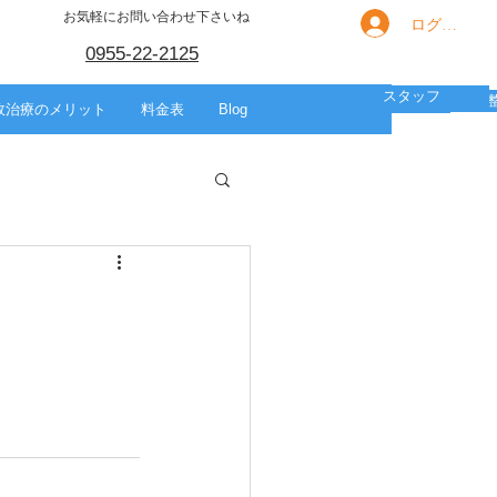
お気軽にお問い合わせ下さいね
ログイン
0955-22-2125
スタッフ
箇所別の痛み
HOME
スポーツ
美容整体
故治療のメリット
料金表
Blog