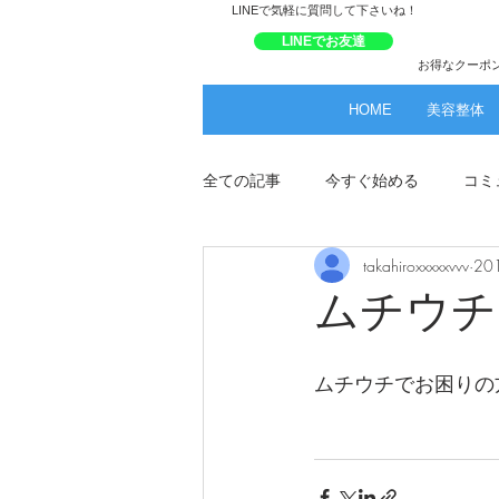
​LINEで気軽に質問して下さいね！
LINEでお友達
お得なクーポ
HOME
美容整体
全ての記事
今すぐ始める
コミ
takahiroxxxxxvvv
20
ムチウチ
ムチウチでお困りの