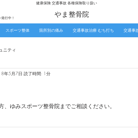
​健康保険 交通事故 各種保険取り扱い
​やま整骨院
ン発行中！
スポーツ整体
箇所別の痛み
交通事故治療 むち打ち
交通事
ュニティ
18年5月7日
読了時間: 1分
方、ゆみスポーツ整骨院までご相談ください。