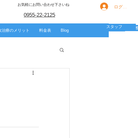
お気軽にお問い合わせ下さいね
ログイン
0955-22-2125
スタッフ
箇所別の痛み
HOME
スポーツ
美容整体
故治療のメリット
料金表
Blog