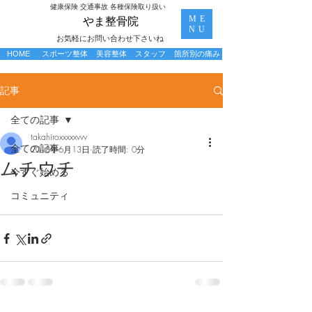
​健康保険 交通事故 各種保険取り扱い
ME
​やま整骨院
NU
お気軽にお問い合わせ下さいね
HOME
スポーツ整体
美容整体
スタッフ
箇所別の痛み
記事
全ての記事
takahiroxxxxxvvv
全ての記事
2018年6月13日
読了時間: 0分
ムチウチ
今すぐ始める
コミュニティ