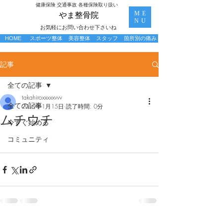
​健康保険 交通事故 各種保険取り扱い
ME
​やま整骨院
NU
お気軽にお問い合わせ下さいね
HOME
スポーツ整体
美容整体
スタッフ
箇所別の痛み
記事
全ての記事
takahiroxxxxxvvv
全ての記事
2019年1月15日
読了時間: 0分
ムチウチ
今すぐ始める
コミュニティ