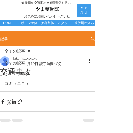
​健康保険 交通事故 各種保険取り扱い
ME
​やま整骨院
NU
お気軽にお問い合わせ下さいね
HOME
スポーツ整体
美容整体
スタッフ
箇所別の痛み
記事
全ての記事
takahiroxxxxxvvv
全ての記事
2019年1月19日
読了時間: 0分
交通事故
今すぐ始める
コミュニティ