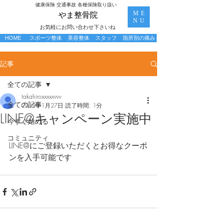
​健康保険 交通事故 各種保険取り扱い
ME
​やま整骨院
NU
お気軽にお問い合わせ下さいね
HOME
スポーツ整体
美容整体
スタッフ
箇所別の痛み
記事
全ての記事
takahiroxxxxxvvv
全ての記事
2019年1月27日
読了時間: 1分
LINE@キャンペーン実施中
今すぐ始める
コミュニティ
LINE@にご登録いただくとお得なクーポ
ンを入手可能です