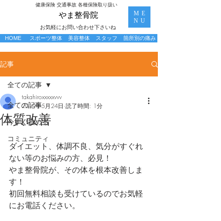
​健康保険 交通事故 各種保険取り扱い
ME
​やま整骨院
NU
お気軽にお問い合わせ下さいね
HOME
スポーツ整体
美容整体
スタッフ
箇所別の痛み
記事
全ての記事
takahiroxxxxxvvv
全ての記事
2019年5月24日
読了時間: 1分
体質改善
今すぐ始める
コミュニティ
ダイエット、体調不良、気分がすぐれ
ない等のお悩みの方、必見！
やま整骨院が、その体を根本改善しま
す！
初回無料相談も受けているのでお気軽
にお電話ください。