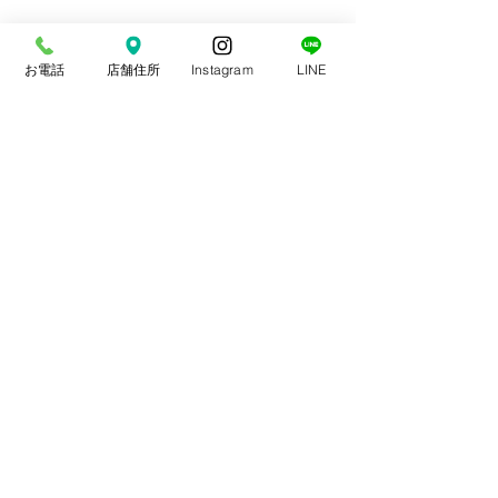
お電話
店舗住所
Instagram
LINE
コメント
スポーツ整体
交通事故治療
コメントを追加…
やま整骨院
平日 9〜20時(13〜15時休憩)
土曜 9〜14時
​休日 日・祝祭日・年末年始
​〒848-0035
佐賀県伊万里市二里町大里乙２００
© 2018created by OFFICE はじめてWEB