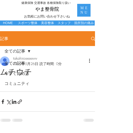
​健康保険 交通事故 各種保険取り扱い
ME
​やま整骨院
NU
お気軽にお問い合わせ下さいね
HOME
スポーツ整体
美容整体
スタッフ
箇所別の痛み
記事
全ての記事
takahiroxxxxxvvv
全ての記事
2019年5月26日
読了時間: 0分
ムチウチ
今すぐ始める
コミュニティ