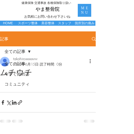
​健康保険 交通事故 各種保険取り扱い
ME
​やま整骨院
NU
お気軽にお問い合わせ下さいね
HOME
スポーツ整体
美容整体
スタッフ
箇所別の痛み
記事
全ての記事
takahiroxxxxxvvv
全ての記事
2019年6月15日
読了時間: 0分
ムチウチ
今すぐ始める
コミュニティ