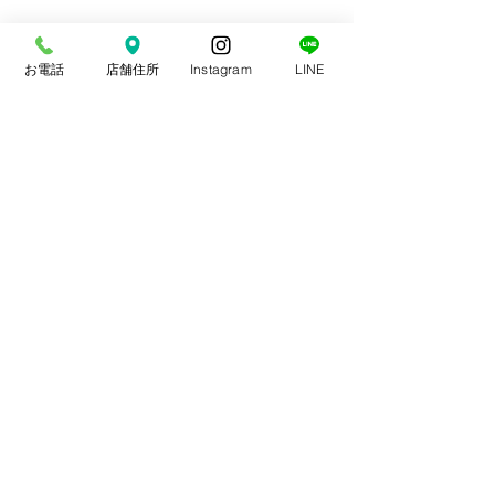
お電話
店舗住所
Instagram
LINE
コメント
スポーツ整体
本日は通常通り診療中
コメントを追加…
やま整骨院
平日 9〜20時(13〜15時休憩)
土曜 9〜14時
​休日 日・祝祭日・年末年始
​〒848-0035
佐賀県伊万里市二里町大里乙２００
© 2018created by OFFICE はじめてWEB