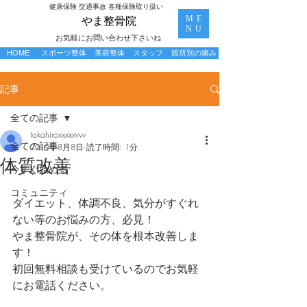
​健康保険 交通事故 各種保険取り扱い
ME
​やま整骨院
NU
お気軽にお問い合わせ下さいね
HOME
スポーツ整体
美容整体
スタッフ
箇所別の痛み
記事
全ての記事
takahiroxxxxxvvv
全ての記事
2019年8月8日
読了時間: 1分
体質改善
今すぐ始める
コミュニティ
ダイエット、体調不良、気分がすぐれ
ない等のお悩みの方、必見！
やま整骨院が、その体を根本改善しま
す！
初回無料相談も受けているのでお気軽
にお電話ください。