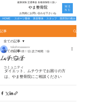
​健康保険 交通事故 各種保険取り扱い
ME
​やま整骨院
NU
お気軽にお問い合わせ下さいね
HOME
スポーツ整体
美容整体
スタッフ
箇所別の痛み
記事
全ての記事
takahiroxxxxxvvv
全ての記事
2019年9月11日
読了時間: 1分
ムチウチ
今すぐ始める
コミュニティ
ダイエット、ムチウチでお困りの方
は、やま整骨院にご相談ください