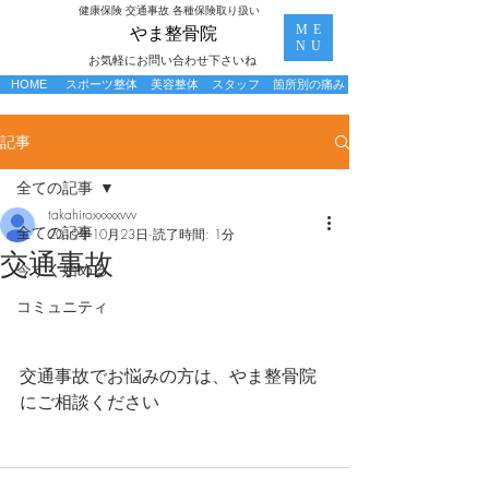
​健康保険 交通事故 各種保険取り扱い
ME
​やま整骨院
NU
お気軽にお問い合わせ下さいね
HOME
スポーツ整体
美容整体
スタッフ
箇所別の痛み
記事
全ての記事
takahiroxxxxxvvv
全ての記事
2019年10月23日
読了時間: 1分
交通事故
今すぐ始める
コミュニティ
交通事故でお悩みの方は、やま整骨院
にご相談ください