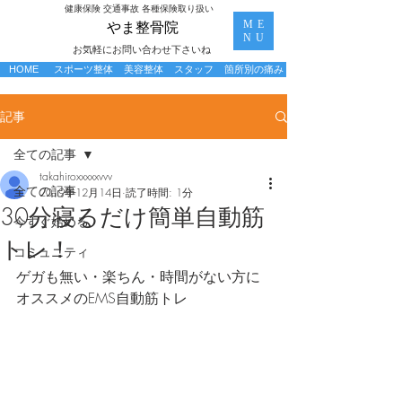
​健康保険 交通事故 各種保険取り扱い
ME
​やま整骨院
NU
お気軽にお問い合わせ下さいね
HOME
スポーツ整体
美容整体
スタッフ
箇所別の痛み
記事
全ての記事
takahiroxxxxxvvv
全ての記事
2019年12月14日
読了時間: 1分
30分寝るだけ簡単自動筋
今すぐ始める
トレ！
コミュニティ
ゲガも無い・楽ちん・時間がない方に
オススメのEMS自動筋トレ