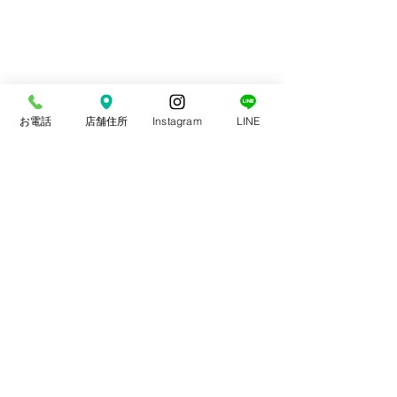
お電話
店舗住所
Instagram
LINE
コメント
スポーツ整体
交通事故治療
コメントを追加…
やま整骨院
平日 9〜20時(13〜15時休憩)
土曜 9〜14時
​休日 日・祝祭日・年末年始