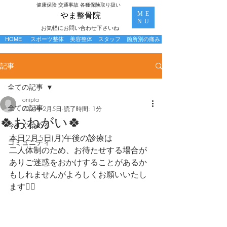
​健康保険 交通事故 各種保険取り扱い
ME
​やま整骨院
NU
お気軽にお問い合わせ下さいね
HOME
スポーツ整体
美容整体
スタッフ
箇所別の痛み
記事
全ての記事
onipta
全ての記事
2024年2月5日
読了時間: 1分
🍀おねがい🍀
今すぐ始める
本日2月5日(月)午後の診療は
コミュニティ
二人体制のため、お待たせする場合が
ありご迷惑をおかけすることがあるか
もしれませんがよろしくお願いいたし
ます🙇‍♀️