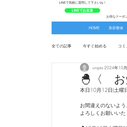
​LINEで気軽に質問して下さいね！
LINEでお友達
お得なクーポ
HOME
美容整体
全ての記事
今すぐ始める
コミ
onipta
2024年10
🐣〈 
本日10月12日(土
お間違えのないよう
よろしくお願いいたします