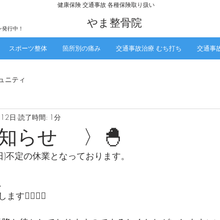
​健康保険 交通事故 各種保険取り扱い
​やま整骨院
ン発行中！
スポーツ整体
箇所別の痛み
交通事故治療 むち打ち
交通事
ュニティ
月12日
読了時間: 1分
お知らせ 〉🐣
曜日)不定の休業となっております。
、
🙇🏻‍♀️❕