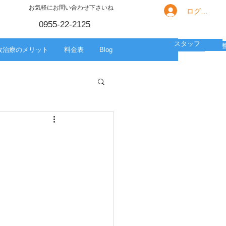
お気軽にお問い合わせ下さいね
ログイン
0955-22-2125
スタッフ
箇所別の痛み
HOME
スポーツ
美容整体
故治療のメリット
料金表
Blog