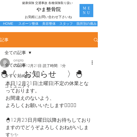
​健康保険 交通事故 各種保険取り扱い
ME
​やま整骨院
NU
お気軽にお問い合わせ下さいね
HOME
スポーツ整体
美容整体
スタッフ
箇所別の痛み
記事
全ての記事
onipta
全ての記事
2024年12月21日
読了時間: 1分
🐣〈 お知らせ 〉🐣
今すぐ始める
本日12月21日(土曜日)不定の休業とな
コミュニティ
っております。
お間違えのないよう、
よろしくお願いいたします🙇🏻‍♀️❕
🐣12月23日月曜日以降お待ちしており
ますのでどうぞよろしくおねがいしま
す✨✨