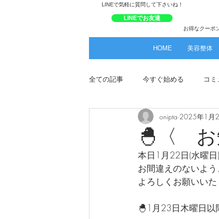
​LINEで気軽に質問して下さいね！
LINEでお友達
お得なクーポ
HOME
美容整体
全ての記事
今すぐ始める
コミ
onipta
2025年1月
🐣〈 
本日1月22日(水曜
お間違えのないよう
よろしくお願いいたします
🐣1月23日木曜