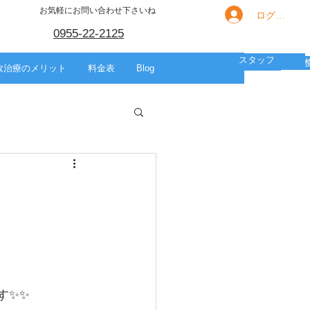
お気軽にお問い合わせ下さいね
ログイン
0955-22-2125
スタッフ
箇所別の痛み
HOME
スポーツ
美容整体
故治療のメリット
料金表
Blog
す✨✨