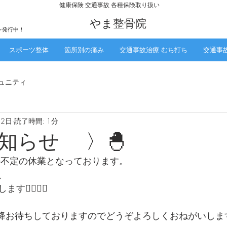
​健康保険 交通事故 各種保険取り扱い
​やま整骨院
ン発行中！
スポーツ整体
箇所別の痛み
交通事故治療 むち打ち
交通事
ュニティ
22日
読了時間: 1分
お知らせ 〉🐣
日)不定の休業となっております。
、
🙇🏻‍♀️❕
日以降お待ちしておりますのでどうぞよろしくおねがいしま