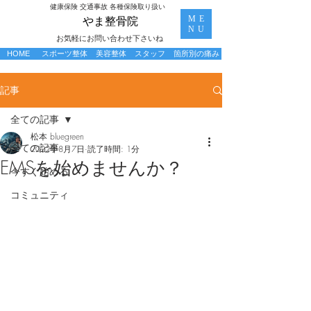
​健康保険 交通事故 各種保険取り扱い
ME
​やま整骨院
NU
お気軽にお問い合わせ下さいね
HOME
スポーツ整体
美容整体
スタッフ
箇所別の痛み
記事
全ての記事
松本 bluegreen
全ての記事
2022年8月7日
読了時間: 1分
EMSを始めませんか？
今すぐ始める
コミュニティ