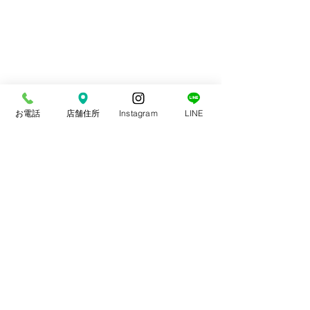
お電話
店舗住所
Instagram
LINE
コメント
スポーツ整体
交通事故治療
コメントを追加…
やま整骨院
平日 9〜20時(13〜15時休憩)