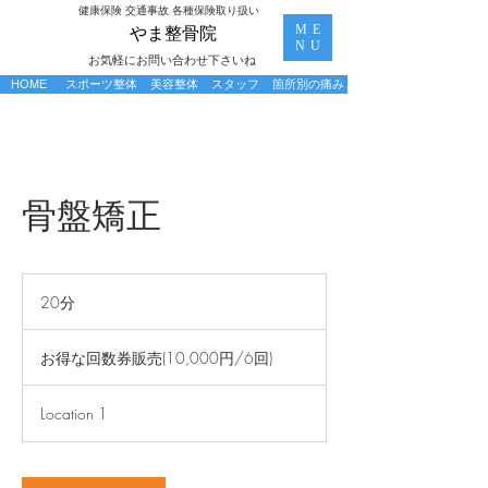
​健康保険 交通事故 各種保険取り扱い
ME
​やま整骨院
NU
お気軽にお問い合わせ下さいね
HOME
スポーツ整体
美容整体
スタッフ
箇所別の痛み
骨盤矯正
20分
2
0
お
分
得
お得な回数券販売(10,000円/6回)
な
回
数
Location 1
券
販
売
(10,000
円/6
回)