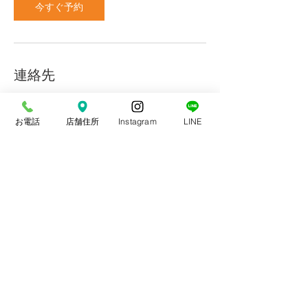
今すぐ予約
連絡先
お電話
店舗住所
Instagram
LINE
やま整骨院
平日 9〜20時(13〜15時休憩)
土曜 9〜14時
​休日 日・祝祭日・年末年始
​〒848-0035
佐賀県伊万里市二里町大里乙２００
© 2018created by OFFICE はじめてWEB