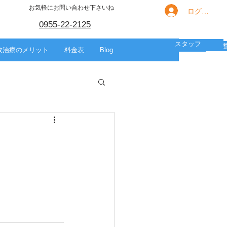
お気軽にお問い合わせ下さいね
ログイン
0955-22-2125
スタッフ
箇所別の痛み
HOME
スポーツ
美容整体
故治療のメリット
料金表
Blog