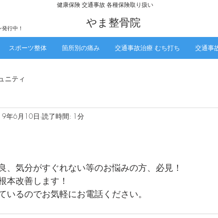
​健康保険 交通事故 各種保険取り扱い
​やま整骨院
ン発行中！
スポーツ整体
箇所別の痛み
交通事故治療 むち打ち
交通事
ュニティ
19年6月10日
読了時間: 1分
良、気分がすぐれない等のお悩みの方、必見！
根本改善します！
ているのでお気軽にお電話ください。