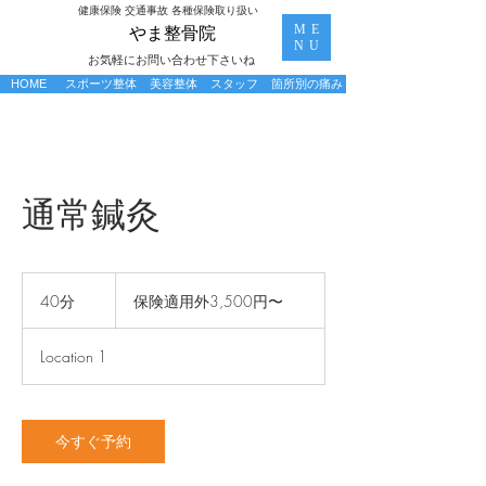
​健康保険 交通事故 各種保険取り扱い
ME
​やま整骨院
NU
お気軽にお問い合わせ下さいね
HOME
スポーツ整体
美容整体
スタッフ
箇所別の痛み
通常鍼灸
保
険
40分
4
保険適用外3,500円〜
適
0
用
分
外
Location 1
3,500
円〜
今すぐ予約